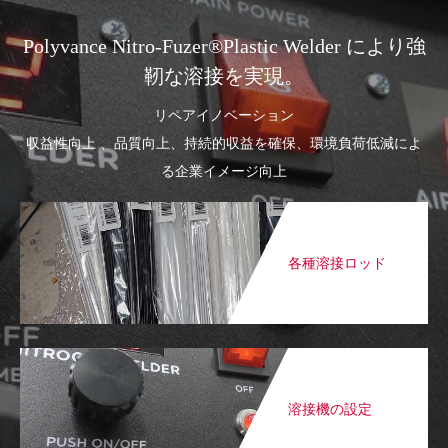
Polyvance Nitro-Fuzer®Plastic Welder により強
靭な溶接を実現。
リペアイノベーション
収益性向上 、品質向上、持続的収益を確保、環境負荷低減によ
る企業イメージ向上
各種溶接ロッド
溶接機の設定