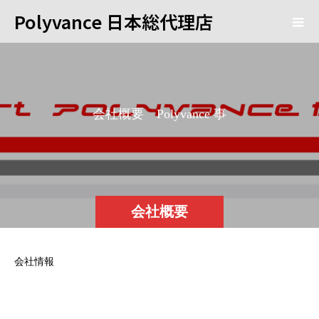
Polyvance 日本総代理店
会
社
概
要
P
o
l
y
v
a
n
c
e
事
業
部
会社概要
会社情報