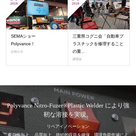
2019
2019
SEMAショー
三重県コグニ会「自動車プ
Polyvance！
ラスチックを修理すること
の重...
お知らせ
講習会
Polyvance Nitro-Fuzer®Plastic Welder により強
靭な溶接を実現。
リペアイノベーション
収益性向上 、品質向上、持続的収益を確保、環境負荷低減によ