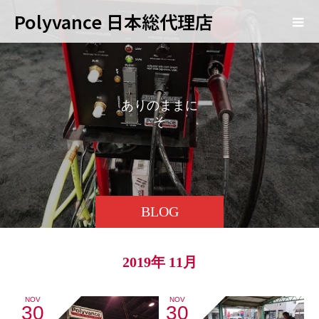
Polyvance 日本総代理店
あ
り
の
ま
ま
に
そ
の
ま
ま
BLOG
2019年 11月
NOV
NOV
30
30