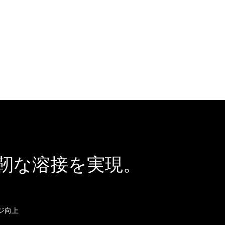
r により強靭な溶接を実現。
ジ向上