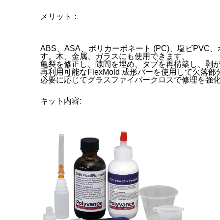
メリット：
ABS、ASA、ポリカーボネート (PC)、塩ビP
す。木、金属、ガラスにも使用できます。
亀裂を修正し、隙間を埋め、タブを再構築し、剥
再利用可能なFlexMold 成形バーを使用して
必要に応じてグラスファイバークロスで修理を強
キット内容: