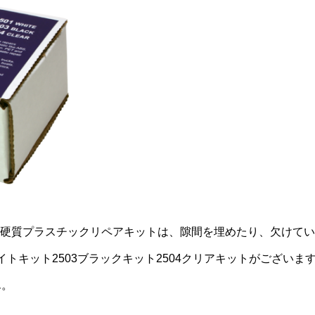
ックス）硬質プラスチックリペアキットは、隙間を埋めたり、欠け
イトキット2503ブラックキット2504クリアキットがございま
ん。