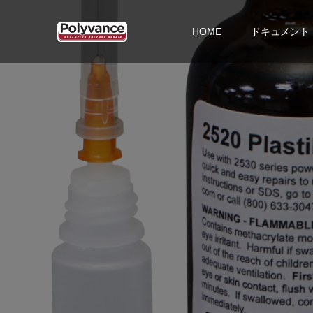
HOME
ドキュメント
P
l
a
s
t
i
F
i
x