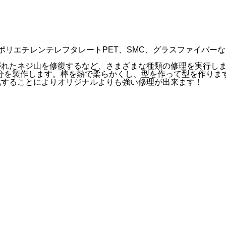
VC、ポリエチレンテレフタレートPET、SMC、グラスファイ
がれたネジ山を修復するなど、さまざまな種類の修理を実行し
欠落部分を製作します。棒を熱で柔らかくし、型を作って型を作りま
化することによりオリジナルよりも強い修理が出来ます！