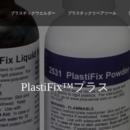
プラスチックウエルダー
プラスチックリペアツール
™
プ
ラ
ス
テ
ィ
フ
ィ
ッ
ク
ス