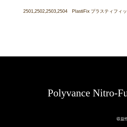
2501,2502,2503,2504 PlastiFix プ
Polyvance Nit
収益