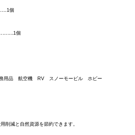
……1個
……….1個
事務用品 航空機 RV スノーモービル ホビー
費用削減と自然資源を節約できます。