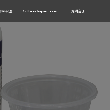
塗料関連
Collision Repair Training
お問合せ
硬
質
プ
ラ
ス