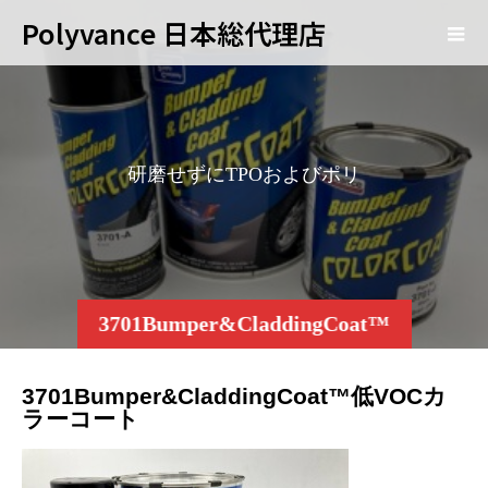
Polyvance 日本総代理店
研
磨
せ
ず
に
T
P
O
お
よ
び
ポ
リ
プ
ロ
ピ
レ
3701Bumper&CladdingCoat™
低VOCカラーコート
3701Bumper&CladdingCoat™低VOCカ
ラーコート