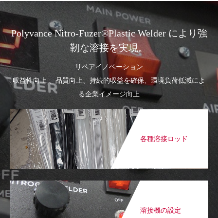
Polyvance Nitro-Fuzer®Plastic Welder により強
靭な溶接を実現。
リペアイノベーション
収益性向上 、品質向上、持続的収益を確保、環境負荷低減によ
る企業イメージ向上
各種溶接ロッド
溶接機の設定