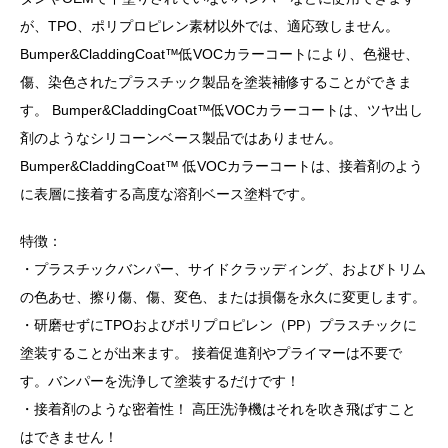
が、TPO、ポリプロピレン素材以外では、適応致しません。
Bumper&CladdingCoat™低VOCカラーコートにより、色褪せ、
傷、染色されたプラスチック製品を塗装補修することができま
す。 Bumper&CladdingCoat™低VOCカラーコートは、ツヤ出し
剤のようなシリコーンベース製品ではありません。
Bumper&CladdingCoat™ 低VOCカラーコートは、接着剤のよう
に表層に接着する高度な溶剤ベース塗料です。
特徴：
・プラスチックバンパー、サイドクラッディング、およびトリム
の色あせ、擦り傷、傷、変色、または損傷を永久に変更します。
・研磨せずにTPOおよびポリプロピレン（PP）プラスチックに
塗装することが出来ます。 接着促進剤やプライマーは不要で
す。バンパーを洗浄して塗装するだけです！
・接着剤のような密着性！ 高圧洗浄機はそれを吹き飛ばすこと
はできません！