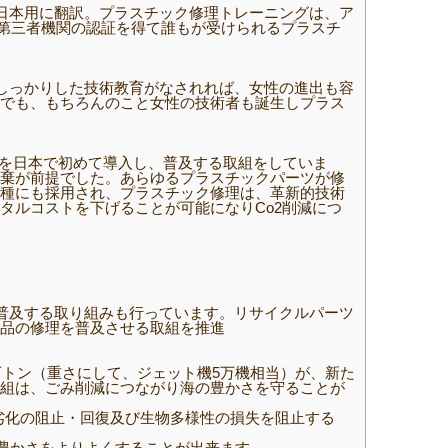
日本用に翻訳。プラスチック修理トレーニングは、ア
、第三者機関の認証を得て誰もが受けられるプラスチ
しっかりした技術教育がなされれば、女性の進出も容
でも、もちろんのこと女性の技術者も誕生しプラス
機を日本で初めて導入し、普及する取組をしていま
棄が前提でした。あらゆるプラスチックパーツが修
種にも採用され、プラスチック修理は、革新的技術
タルコストを下げることが可能になりCo2削減につ
普及する取り組みも行っています。リサイクルパーツ
品の修理を普及させる取組を推進
0万トン（重さにして、ジェット機5万機相当）が、新た
組は、ごみ削減につながり海の豊かさを守ることが
劣化の阻止・回復及び生物多様性の損失を阻止する
豊かさをよりよくすることが出来ます。