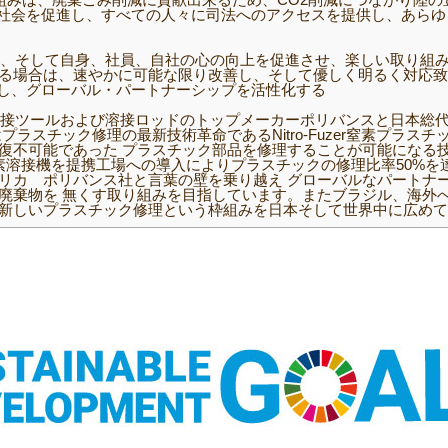
な社会を促進し、すべての人々に司法へのアクセスを提供し、あら
、そして自身、社員、自社の心の向上を促進させ、楽しい取り組
る場合は、速やかに可能な限り改善し、そして優しく明るく対応致
化し、グローバル・パートナーシップを活性化する
ツールおよび溶接ロッドのトップメーカーポリバンスと日本総代理店
ラスチック修理の最新技術革命であるNitro-Fuzer窒素プラス
復不可能であった プラスチック部品を修理することが可能になる技
素溶接機を提携工場への導入によりプラスチックの修理比率50%を
リカ ポリバンス社と言葉の壁を乗り越え グローバルなパートナ
廃棄物を 無くす取り組みを目指しています。またブラジル、海外
新しいプラスチック修理という枠組みを日本そして世界中に広めて