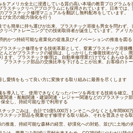
みをアメリカ全土に浸透している質の高い本場の教育プログラムを
Rのプラスチックリペアプログラムにも採用されています。日本では
のプラスチック修理マニュアルを翻訳し無料配布をしています。
よび女児の能力強化を行う
性でも簡単に持ち運びが出来、プラスチック溶接も男女を問わず、
クリペアトレーニングでの技術取得者が誕生しています。アメリカ
摂的かつ持続可能な産業化の促進及びイノベーションの推進を図る
自動車プラスチック修理をする技術革新として、窒素プラスチック溶接
とんどがプラスチックの破損は、しっかりした修復技術がなく、廃
ります。プラスチック修理は、自動車修理業だけでなくあらゆる業
 プラスチック部品の交換比率を下げることが出来、お客様のトー
善し愛情をもって良い方に変換する取り組みに最善を尽くします
械を導入して、使用できなくなったパーツを再生する技術を確立。
業関連・船舶関連・建築関連・レジャー関連などのプラスチック部
を保全し、持続可能な形で利用する
ックごみは、合計で1億5,000万トンそこへ少なくとも年間80
ラスチック部品を廃棄せず修理する取り組み、それを普及させる取
用の推進、持続可能な森林の経営、砂漠化への対処、並びに土地の
みは、廃棄ごみ削減に貢献出来るため、CO2削減につながり陸の