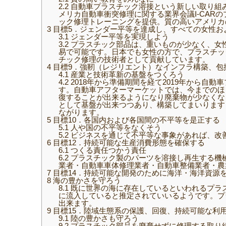
2.2
自動車プラスチック溶接という新しい取り組
メリカ自動車衝突修理に関する業界会議I-CA
ック修理トレーニングを提供。質の高いアメリカ
3
目標5．ジェンダー平等を達成し、すべての女性お
3.1
ジェンダー平等を実現しよう
3.2
プラスチック部品は、重いものが少なく、女
易で可能です。日本でも女性の方で、プラスチッ
チック修理の技術者として貢献しています。
4
目標9．強靭（レジリエント）なインフラ構築、包
4.1
産業と技術革新の基盤をつくろう
4.2
2018年から準備期間を経て2019年から
す。自動車アフターマーケットでは、今までのほ
復することが出来るようになり廃棄物が少なくな
として基盤が出来つつあり、構築してまいります
ながります。
5
目標10．各国内および各国間の不平等を是正する
5.1
人や国の不平等をなくそう
5.2
ビジネスを通じて不平等な事象があれば、改
6
目標12．持続可能な生産消費形態を確保する
6.1
つくる責任つかう責任
6.2
プラスチック製のパーツを溶接し再生する機
業者・自動車車体修理業者・自動車整備業者・農
7
目標14．持続可能な開発のために海洋・海洋資源
8
海の豊かさを守ろう
8.1
既に世界の海に存在しているといわれるプラスチ
に流入していると推定されていいるようです。プ
出来ます。
9
目標15．陸域生態系の保護、回復、持続可能な利
9.1
陸の豊かさも守ろう
9.2
プラスチック部品を廃棄せずに修理する取り組