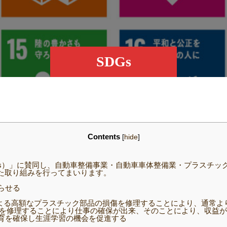
SDGs
Contents
[
hide
]
s）」に賛同し、自動車整備事業・自動車車体整備業・プラスチッ
けた取り組みを行ってまいります。
らせる
よる高額なプラスチック部品の損傷を修理することにより、通常よ
を修理することにより仕事の確保が出来、そのことにより、収益が
育を確保し生涯学習の機会を促進する