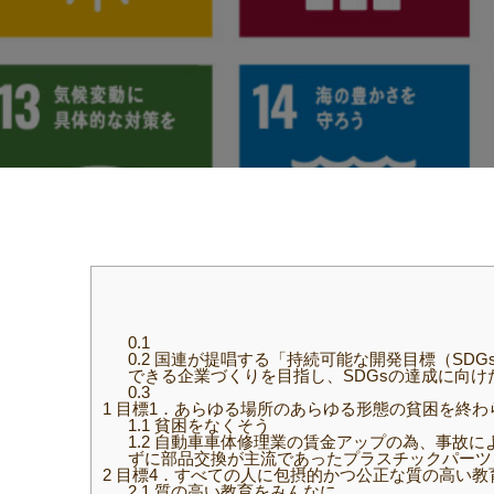
0.1
0.2
国連が提唱する「持続可能な開発目標（SDG
できる企業づくりを目指し、SDGsの達成に向
0.3
1
目標1．あらゆる場所のあらゆる形態の貧困を終わ
1.1
貧困をなくそう
1.2
自動車車体修理業の賃金アップの為、事故に
ずに部品交換が主流であったプラスチックパーツ
2
目標4．すべての人に包摂的かつ公正な質の高い教
2.1
質の高い教育をみんなに