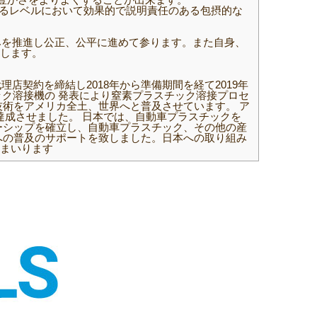
ゆるレベルにおいて効果的で説明責任のある包摂的な
みを推進し公正、公平に進めて参ります。また自身、
します。
契約を締結し2018年から準備期間を経て2019年
チック溶接機の 発表により窒素プラスチック溶接プロセ
術をアメリカ全土、世界へと普及させています。 ア
達成させました。 日本では、自動車プラスチックを
ーシップを確立し、自動車プラスチック、その他の産
への普及のサポートを致しました。日本への取り組み
まいります