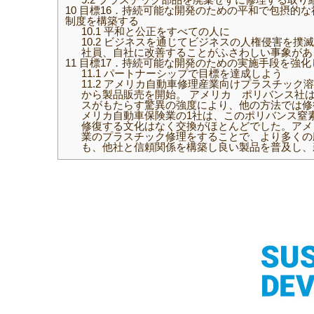
10
目標16．持続可能な開発のための平和で包摂的
制度を構築する
10.1
平和と公正をすべての人に
10.2
ビジネスを通じてビジネスの人権侵害を撲滅
社員、自社に改善することがふさわしい事象があ
11
目標17．持続可能な開発のための実施手段を強
11.1
パートナーシップで目標を達成しよう
11.2
アメリカ自動車修理産業向けプラスチック溶接
から製品販売を開始。 アメリカ ポリバンス社はプ
スがもたらす驚異の強度により、他の方法では修
メリカ自動車保険業の1社は、このポリバンス窒
修復する文化はなく交換がほとんどでした。アメ
業のプラスチック修理をすることで、より多くの
も、他社と信頼関係を構築し良い製品を普及し、