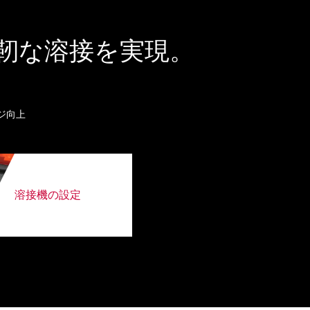
r により強靭な溶接を実現。
ジ向上
溶接機の設定