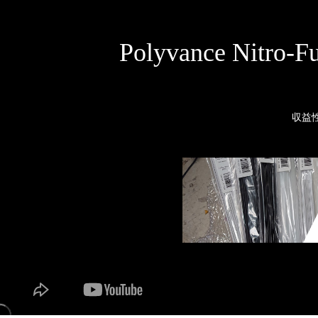
Polyvance Nit
収益