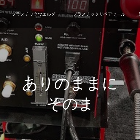
プラスチックウエルダー
プラスチックリペアツール
あ
り
の
ま
ま
に
そ
の
ま
ま
に