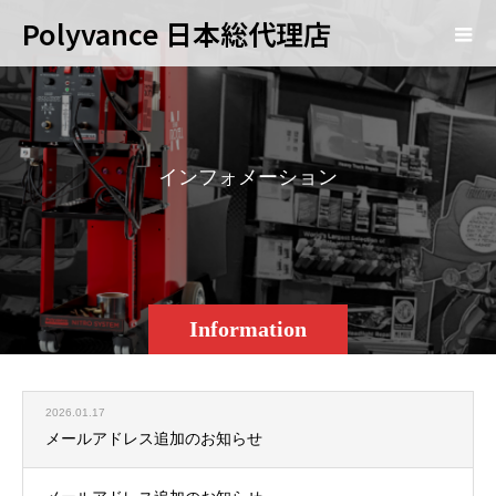
Polyvance 日本総代理店
イ
ン
フ
ォ
メ
ー
シ
ョ
ン
Information
2026.01.17
メールアドレス追加のお知らせ