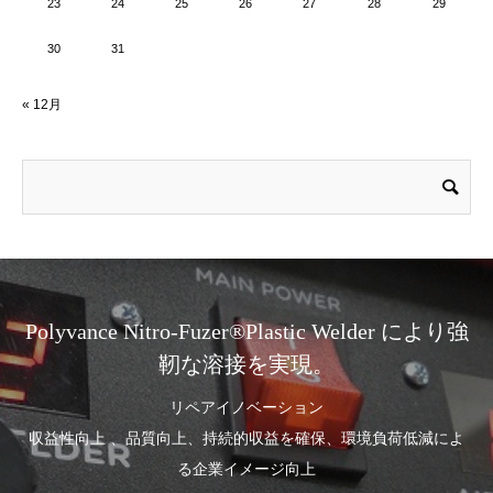
23
24
25
26
27
28
29
30
31
« 12月
Polyvance Nitro-Fuzer®Plastic Welder により強
靭な溶接を実現。
リペアイノベーション
収益性向上 、品質向上、持続的収益を確保、環境負荷低減によ
る企業イメージ向上