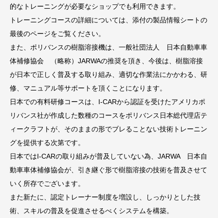
的なトレーニングが必要なショップでも利用できます。
トレーニングコースの詳細については、添付の製品情報シートの
最後のページをご覧ください。
また、ポリバンスの樹脂溶接機は、一般社団法人 日本自動車車
体補修協会 （略称）JARWAの推奨を頂き、今後は、樹脂溶接
が日本で正しく普及する取り組み、適切な作業法にかかわる、研
修、マニュアル等サポートを頂くことになります。
日本での有料研修コースは、I-CARから認証を受けたアメリカポ
リバンス社が作成した数種のコースをポリバンス日本総代理店テ
ィークラフトが、そのままの形でブレることない技術トレーニン
グを提供する次第です。
日本ではI-CARの取り組みが普及していない為、JARWA 日本自
動車車体補修協会が、引き継ぐ形で樹脂溶接の技術を普及させて
いく所存でございます。
また新たに、認定トレーナー制
度を増設し、しっかりとした技
術、スキルの普及を促進させるべくシステムを構築。