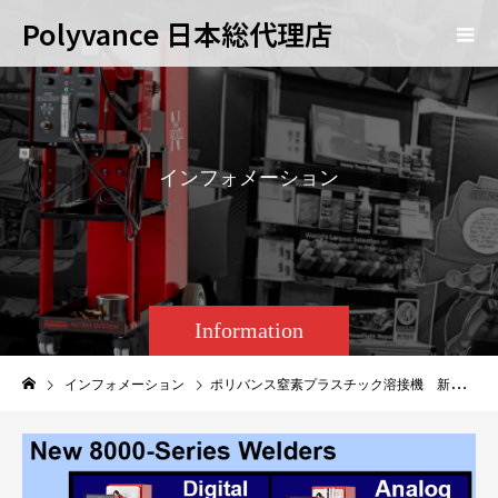
Polyvance 日本総代理店
イ
ン
フ
ォ
メ
ー
シ
ョ
ン
Information
インフォメーション
ポリバンス窒素プラスチック溶接機 新機種 日本仕様モデル 「8000-Jシリーズ」提供開始