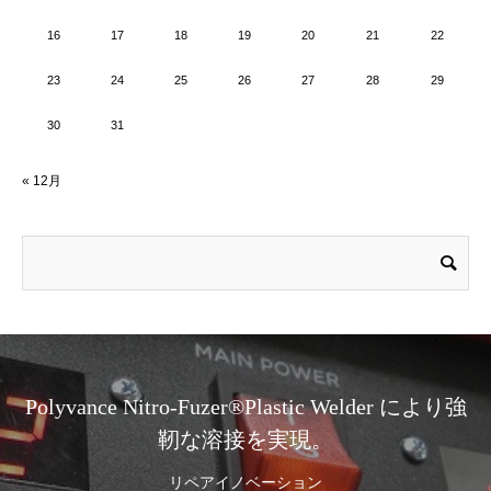
16
17
18
19
20
21
22
23
24
25
26
27
28
29
30
31
« 12月
Polyvance Nitro-Fuzer®Plastic Welder により強
靭な溶接を実現。
リペアイノベーション