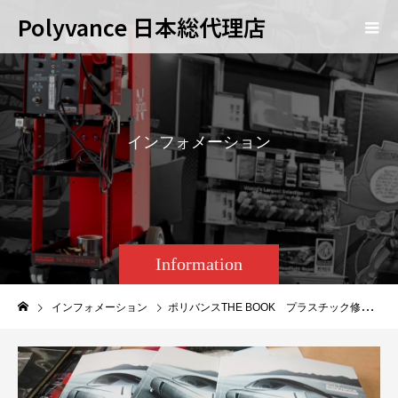
Polyvance 日本総代理店
イ
ン
フ
ォ
メ
ー
シ
ョ
ン
Information
インフォメーション
ポリバンスTHE BOOK プラスチック修理ガイドが出来上がりました。